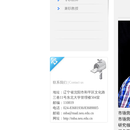
兼职教授
联系我们 |
Contact us
地址：辽宁省沈阳市和平区文化路
三巷11号东北大学管理楼504室
邮编：110819
电话：024-83681936/83689005
市场营
邮箱：mba@mail.neu.edu.cn
网址：http://mba.neu.edu.cn
市场
研究