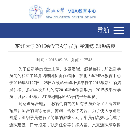
导航
东北大学2016级MBA学员拓展训练圆满结束
时间：2016-09-08
浏览：
2548
为了使新学员增进胆识、激发潜能、超越自我，加强新学
员间的相互了解并培养团队协作精神，东北大学
MBA
教育中心
于
2016
年
8
月
27
日、
28
日在铁岭金峰小镇举行了
2016
级新生的拓
展训练。参加本次活动的有
2016
级全体新学员、
2015
级部分学
员，以及
2015
级和
2016
级国际
MBA
班的部分学员。
到达训练营地后，教官们首先向所有学员介绍了四海方略
拓展训练营的训练纪律、誓词、营歌等内容。为了使大家迅速
熟悉，组织学员进行了简单的游戏互动，学员们高效地完
成了
连队建设，口号拟定，职务任命等训练内容。六支连队摩拳擦