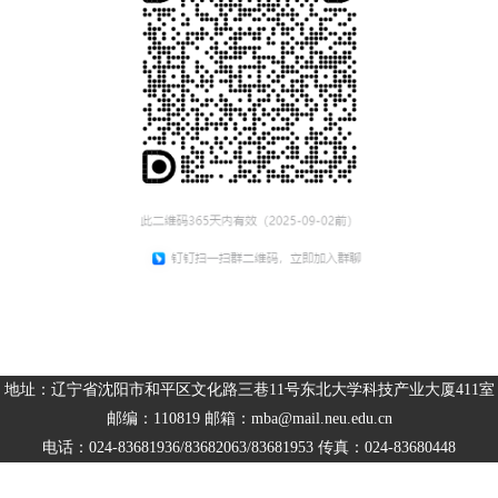
地址：辽宁省沈阳市和平区文化路三巷11号东北大学科技产业大厦411室
邮编：110819 邮箱：mba@mail.neu.edu.cn
电话：024-83681936/83682063/83681953 传真：024-83680448